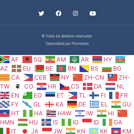
© Todos los derechos reservados
Desarrollado por Promarked
AF
SQ
AM
AR
HY
AZ
EU
BE
BN
BS
BG
CA
CEB
NY
ZH-CN
ZH-
TW
CO
HR
CS
DA
NL
EN
EO
ET
TL
FI
FR
FY
GL
KA
DE
EL
GU
HT
HA
HAW
IW
HI
HMN
HU
IS
IG
ID
GA
IT
JA
JW
KN
KK
KM