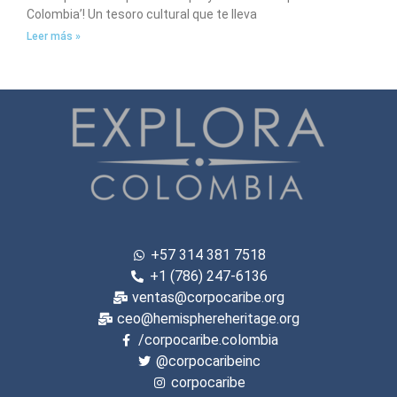
Colombia’! Un tesoro cultural que te lleva
Leer más »
+57 314 381 7518
+1 (786) 247-6136
ventas@corpocaribe.org
ceo@hemisphereheritage.org
/corpocaribe.colombia
@corpocaribeinc
corpocaribe